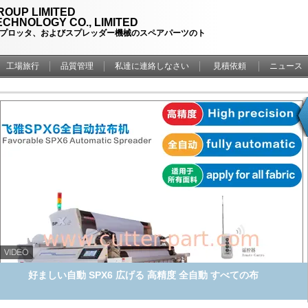
OUP LIMITED
CHNOLOGY CO., LIMITED
プロッタ、およびスプレッダー機械のスペアパーツのト
工場旅行
品質管理
私達に連絡しなさい
見積依頼
ニュース
好都合なAis広範囲スキャン録画システム 5秒録画