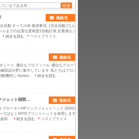
布
連絡先
る 高精度 全自動 すべての布 推奨事項: 1完全自動で1人
ベルまでの位置位置精度2自動計算,光電感セン
.
続きを読む
ベストプライス
連絡先
タシート: 優位なプロフィール: 優位なグループ
,機械部品分野に集中しています. 私たちはプロッ
に Gerber...
続きを読む
好ましいF1高速インクジェット作図装置HPのインクジェット頭部600dpi
連絡先
トプローターHPインクジェットヘッド ((600dpi)
ーではなくHP45プリントヘッドを使用します.2.
高...
続きを読む
ベストプライス