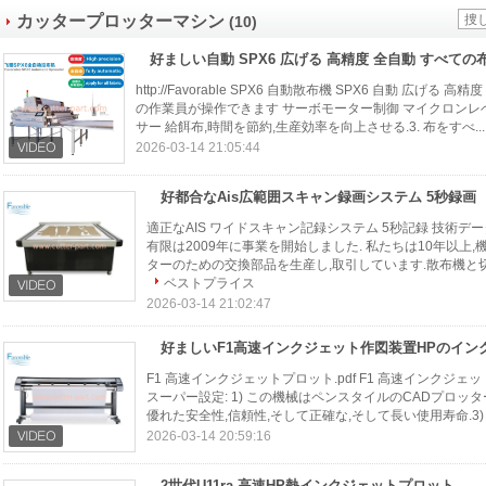
カッタープロッターマシン
(10)
好ましい自動 SPX6 広げる 高精度 全自動 すべての
http://Favorable SPX6 自動散布機 SPX6 自動 広げ
の作業員が操作できます サーボモーター制御 マイクロンレ
サー 給餌布,時間を節約,生産効率を向上させる.3. 布をすべ..
2026-03-14 21:05:44
好都合なAis広範囲スキャン録画システム 5秒録画
適正なAIS ワイドスキャン記録システム 5秒記録 技術デー
有限は2009年に事業を開始しました. 私たちは10年以上
ターのための交換部品を生産し,取引しています.散布機と切断機特
ベストプライス
2026-03-14 21:02:47
F1 高速インクジェットプロット.pdf F1 高速インクジェッ
スーパー設定: 1) この機械はペンスタイルのCADプロッタ
優れた安全性,信頼性,そして正確な,そして長い使用寿命.3) 超
2026-03-14 20:59:16
2世代U11ra 高速HP熱インクジェットプロット