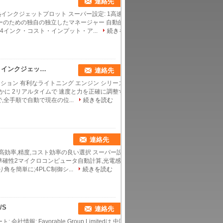
連絡先
熱インクジェットプロット スーパー設定: 1高速サ
ューのための独自の独立したマネージャー 自動的
4インク・コスト・インプット・ア...
続きを
効率の革新の好ましいLigthningエンジン シリーズ インクジェット切断の作図装置
連絡先
ーション 有利なライトニング エンジン シリーズ
やかに 2リアルタイムで 速度と力を正確に調整す
,全手順で自動で現在の位...
続きを読む
ト
連絡先
ら高効率,精度,コスト効率の良い選択 スーパー設
準確性2マイクロコンピュータ自動計算,光電感
を簡単に;4PLC制御シ...
続きを読む
/S
連絡先
: Favorable Group Limitedは,中国