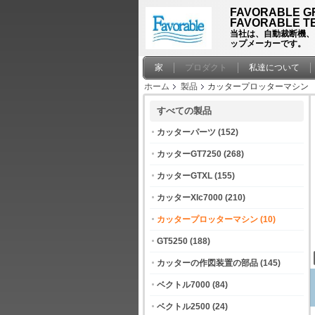
FAVORABLE GR
FAVORABLE TE
当社は、自動裁断機、
ップメーカーです。
家
プロダクト
私達について
ホーム
製品
カッタープロッターマシン
すべての製品
カッターパーツ
(152)
カッターGT7250
(268)
カッターGTXL
(155)
カッターXlc7000
(210)
カッタープロッターマシン
(10)
GT5250
(188)
カッターの作図装置の部品
(145)
ベクトル7000
(84)
ベクトル2500
(24)