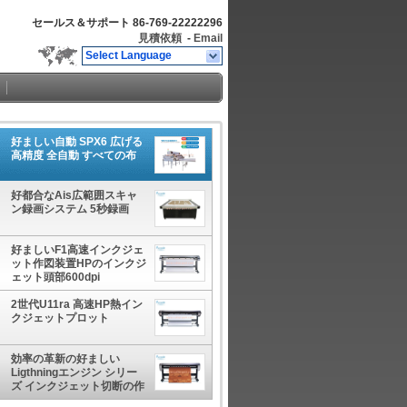
セールス＆サポート
86-769-22222296
見積依頼
-
Email
Select Language
好ましい自動 SPX6 広げる
高精度 全自動 すべての布
好都合なAis広範囲スキャ
ン録画システム 5秒録画
好ましいF1高速インクジェ
ット作図装置HPのインクジ
ェット頭部600dpi
2世代U11ra 高速HP熱イン
クジェットプロット
効率の革新の好ましい
Ligthningエンジン シリー
ズ インクジェット切断の作
図装置