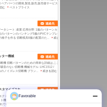
ペアパーツの開発,製造,販売,販売後サービスに
読む
ベストプライス
連絡先
タシート: 産業 応用分野: 1服のパターンカッ
4皮のパターンのパンチング5服のPVCテンプレー
格子を作る 切断模具8服の配置のた...
続き
カッター機械
連絡先
断機 切断パターンのための簡単な詳細は,ここ
音のない切断機 機械モデル: LHC1512 /
めのノイズレス切断機 ブラン...
続きを読む
衣料産業のための好ましいLHC15016特別に長いカスタマイズされたカッター機械
連絡先
Favorable
機 エクストラロングカスタマイズされたカット機
械モデル: LHC15016 記述: LHC15016
ている イン...
続きを読む