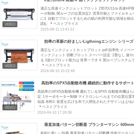
適正な高速インクジェットプロット 2世代U11ra 高速HP
ーボ制御, 閉ループの位置決定2. 背景印刷とファイルキ
に3. 自動でプロットするための紙の利用可能な領域を検出
読む
ベストプライス
2025-09-11 13:41:21
適正なインクジェットカットプロット.pdf 効率性 イノベ
インクジェット 切断プロット スーパー設定: 1墨なし 速
る 3逆のプロット能力は 世界一です 4. 閉ループシステムで
ベストプライス
2024-08-10 10:22:48
高効率のSPX5自動散布機 継続的に動作するサポー
高効率のSPX5自動散布機 優れているSPX5 自動散布機ほ
定: 1サーボモーター制御 マイクロンレベルまでの位置位置
知器 布料3. 装置を広げる布で人間化されたデザインは,ひねり角
ベストプライス
2024-04-10 17:26:38
垂直加速パターン切断器 プランターマシン 600mm
有利な新しい到着 垂直加速パターン切断機 技術データシート: 会社情報