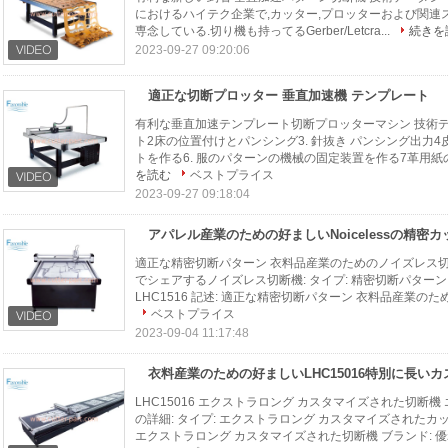
におけるハイテク企業で,カッター,プロッターおよび関連ス
専念している.切り機も持ってるGerber/Letcra...
続きを
2023-09-27 09:20:06
適正な切断プロッター 垂直加速機 テンプレート
有利な垂直加速テンプレート切断プロッターマシン 技術デー
ト2床の位置付けとパンシング3. 針抜き パンシング出力
トを作る6. 服のパターンの機械の固定装置を作る7革用紙の
を読む
ベストプライス
2023-09-27 09:18:04
アパレル産業のための好ましいNoicelessの精密
適正な精密切断パターン 衣料品産業のためのノイズレス切
でシェアするノイズレス切断機: タイプ: 精密切断パターン 騒
LHC1516 記述: 適正な精密切断パターン 衣料品産業のた
ベストプライス
2023-09-04 11:17:48
LHC15016 エクストラロング カスタマイズされた切断
の詳細: タイプ: エクストラロング カスタマイズされたカット機 機
エクストラロング カスタマイズされた切断機 ブランド: 優れ