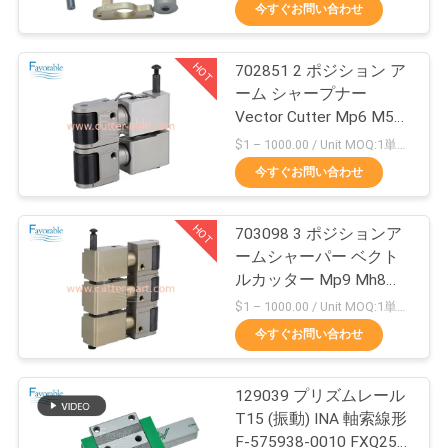
達
今すぐお問い合わせ
に
HOT
702851 2 ポジション ア
つ
158
ーム シャープナー
い
Vector Cutter Mp6 M55
カッターGTXL
Q50 IH IX6 用
$1 – 1000.00 / Unit MOQ:1単位/交渉
て
今すぐお問い合わせ
工
HOT
703098 3 ポジションア
ームシャーパー ベクト
場
ルカッター Mp9 Mh8
213
旅
M88 Mx9 Q80 用
$1 – 1000.00 / Unit MOQ:1単位/交渉
今すぐお問い合わせ
行
カッターXlc7000
129039 プリズムレール
品
T15 (振動) INA 軸索線形
F-575938-0010 FXQ25