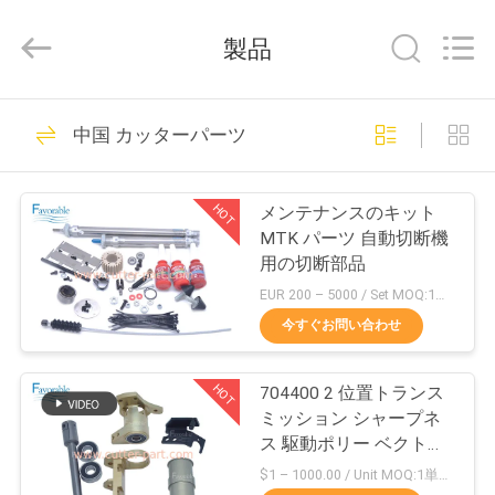
©
2013
-
製品
2026
DONGGUAN
FAVORABLE
AUTOMATION
EQUIPMENT
家
156
CO.,LTD.
中国 カッターパーツ
All
Rights
Reserved.
カッターパーツ
プ
HOT
メンテナンスのキット
ロ
MTK パーツ 自動切断機
用の切断部品
ダ
EUR 200 – 5000 / Set MOQ:1セット/交渉
ク
今すぐお問い合わせ
271
ト
HOT
704400 2 位置トランス
カッターGT7250
ミッション シャープネ
私
ス 駆動ポリー ベクトル
に適した
$1 – 1000.00 / Unit MOQ:1単位/交渉