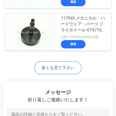
連絡
294
切断機部品
117930 メカニカル・ハ
ードウェア・パーツ フ
ライホイール GTS/TGT
V2 Lectra ベクター
USD1-1000PCS MOQ:10個
VT5000 に適した
連絡
37
ボールマー切断器の
多くを見て下さい
部品
メッセージ
折り返しご連絡いたします！
45