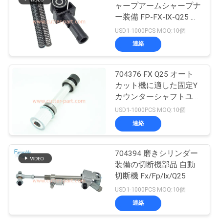
ャープアームシャープナ
い
ー装備 FP-FX-IX-Q25 に
148
適した
USD1-1000PCS MOQ:10個
カッターの作図装置
連絡
ニ
の部品
ュ
704376 FX Q25 オート
カット機に適した固定Y
ー
カウンターシャフトユニ
ス
ット
USD1-1000PCS MOQ:10個
連絡
87
引
704394 磨きシリンダー
ベクトル7000
用
装備の切断機部品 自動
切断機 Fx/Fp/Ix/Q25
を
USD1-1000PCS MOQ:10個
要
連絡