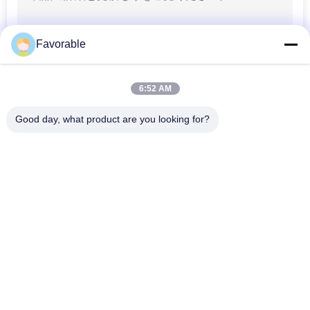
石の車輪
Favorable
6:52 AM
Good day, what product are you looking for?
人気カテゴリ
すべて
103
カッターの刃
カッターパーツ
カッターGT7250
カッターGTXL
カッターXlc7000
カッタープロッター
GT5250
マシン
41