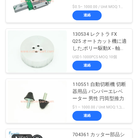
質
切断機用
$0.5– 1000.00 / Unit MOQ:1ユニット/ユニットが交渉します
管
連絡
10
理
カッタープロッタ
130534 レクトラ FX
Q25 オートカット機に適
ーマシン
私
した,ポリー駆動X - 軸切
断キット
USD1-1000PCS MOQ:10個
達
連絡
に
連
110551 自動切断機 切断
191
器用品 バンパーエレベ
絡
ーター 男性 円筒型推力
GT5250
$1 – 1000.00 / Unit MOQ:1ユニット/ユニットが交渉します
し
連絡
な
さ
704361 カッター部品シ