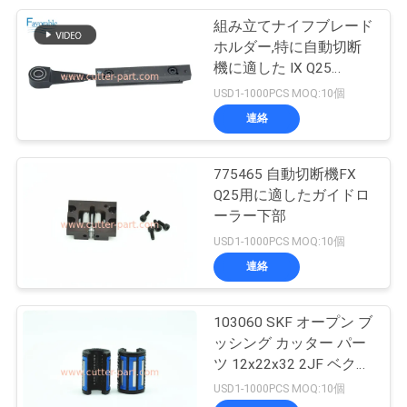
求
組み立てナイフブレード
28
し
ホルダー,特に自動切断
機に適した IX Q25
な
ベクトル2500
705444
USD1-1000PCS MOQ:10個
さ
連絡
い
775465 自動切断機FX
Q25用に適したガイドロ
地
ーラー下部
124
USD1-1000PCS MOQ:10個
図
連絡
散布器の部品
PRIVACY
103060 SKF オープン ブ
POLICY
ッシング カッター パー
ツ 12x22x32 2JF ベクト
ル カッター に適した
USD1-1000PCS MOQ:10個