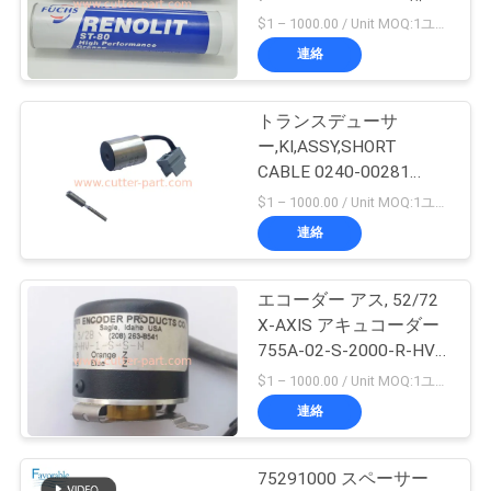
質
596500005に適してい
$1 – 1000.00 / Unit MOQ:1ユニット/ユニットが交渉します
ます
管
連絡
10
理
カッタープロッタ
トランスデューサ
ー,KI,ASSY,SHORT
ーマシン
私
CABLE 0240-00281
GT5250 Z7 部品のため
$1 – 1000.00 / Unit MOQ:1ユニット/ユニットが交渉します
達
に 75282002
連絡
に
連
エコーダー アス, 52/72
191
X-AXIS アキュコーダー
絡
755A-02-S-2000-R-HV-
GT5250
1-S-S-N 特にGT5250
$1 – 1000.00 / Unit MOQ:1ユニット/ユニットが交渉します
し
79097000に適していま
連絡
す
な
さ
75291000 スペーサー