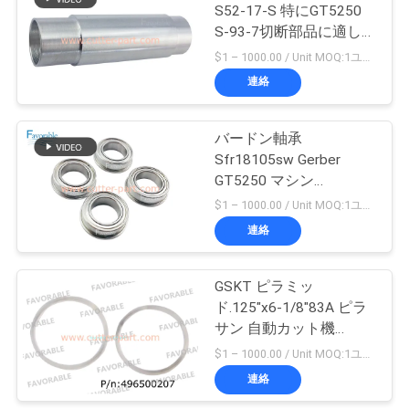
S52-17-S 特にGT5250
い
S-93-7切断部品に適し
148
ています
$1 – 1000.00 / Unit MOQ:1ユニット/ユニットが交渉します
カッターの作図装置
連絡
ニ
の部品
ュ
バードン軸承
Sfr18105sw Gerber
ー
GT5250 マシン
ス
153500190のために
$1 – 1000.00 / Unit MOQ:1ユニット/ユニットが交渉します
連絡
87
引
GSKT ピラミッ
ベクトル7000
用
ド.125"x6-1/8"83A ピラ
サン 自動カット機
を
GT5250 / Z7 496500207
$1 – 1000.00 / Unit MOQ:1ユニット/ユニットが交渉します
要
連絡