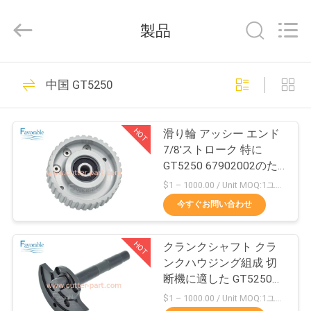
©
2013
-
製品
2026
DONGGUAN
FAVORABLE
AUTOMATION
EQUIPMENT
家
156
CO.,LTD.
中国 GT5250
All
Rights
Reserved.
カッターパーツ
プ
HOT
滑り輪 アッシー エンド
ロ
7/8'ストローク 特に
GT5250 67902002のた
ダ
めのスーツバール
$1 – 1000.00 / Unit MOQ:1ユニット/ユニットが交渉します
ク
今すぐお問い合わせ
271
ト
HOT
クランクシャフト クラ
カッターGT7250
ンクハウジング組成 切
私
断機に適した GT5250
66469001
$1 – 1000.00 / Unit MOQ:1ユニット/ユニットが交渉します