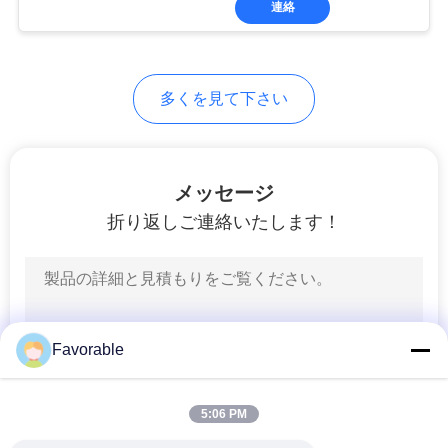
連絡
294
切断機部品
多くを見て下さい
メッセージ
折り返しご連絡いたします！
37
ボールマー切断器の
部品
Favorable
5:06 PM
45