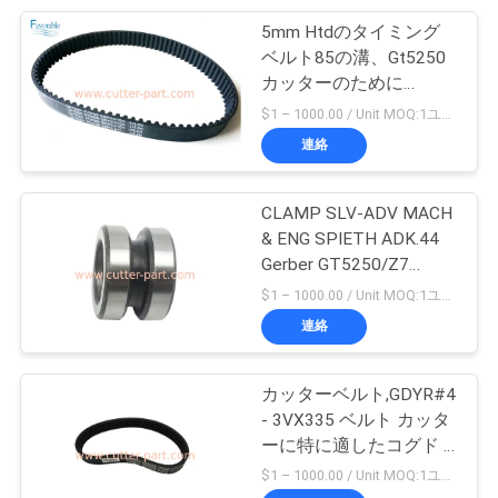
求
5mm Htdのタイミング
28
し
ベルト85の溝、Gt5250
カッターのために
な
ベクトル2500
180500290適した15mm
$1 – 1000.00 / Unit MOQ:1ユニット/ユニットが交渉します
さ
広く特に
連絡
い
CLAMP SLV-ADV MACH
& ENG SPIETH ADK.44
地
Gerber GT5250/Z7
124
306500091 について
$1 – 1000.00 / Unit MOQ:1ユニット/ユニットが交渉します
図
連絡
散布器の部品
PRIVACY
カッターベルト,GDYR#4
POLICY
- 3VX335 ベルト カッタ
ーに特に適したコグド V
ベルト GT5250 Z7 部品
$1 – 1000.00 / Unit MOQ:1ユニット/ユニットが交渉します
180500232