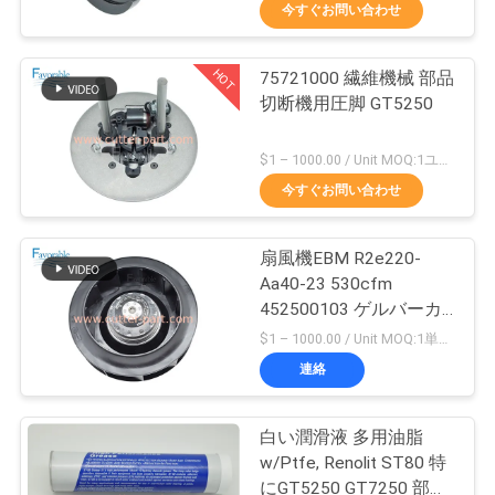
達
今すぐお問い合わせ
に
HOT
75721000 繊維機械 部品
つ
158
切断機用圧脚 GT5250
い
カッターGTXL
$1 – 1000.00 / Unit MOQ:1ユニット/ユニットが交渉します
て
今すぐお問い合わせ
工
扇風機EBM R2e220-
Aa40-23 530cfm
場
452500103 ゲルバーカ
213
旅
ット機GT5250 S5200の
$1 – 1000.00 / Unit MOQ:1単位/交渉
ために
連絡
行
カッターXlc7000
白い潤滑液 多用油脂
品
w/Ptfe, Renolit ST80 特
にGT5250 GT7250 部分