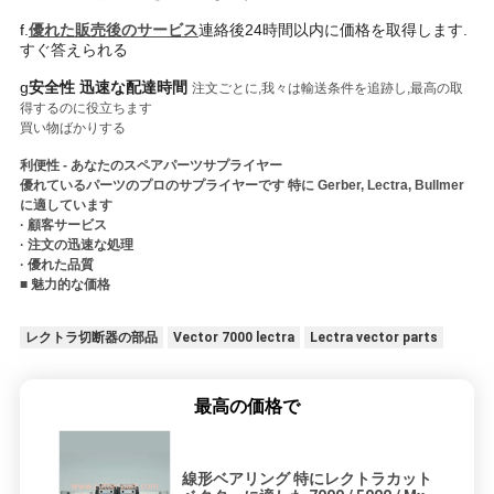
f.
優れた販売後のサービス
連絡後24時間以内に価格を取得します.
すぐ答えられる
g
安全性 迅速な配達時間
注文ごとに,我々は輸送条件を追跡し,最高の取
得するのに役立ちます
買い物ばかりする
利便性 - あなたのスペアパーツサプライヤー
優れている
パーツのプロのサプライヤーです 特に Gerber, Lectra, Bullmer
に適しています
· 顧客サービス
· 注文の迅速な処理
· 優れた品質
■ 魅力的な価格
レクトラ切断器の部品
Vector 7000 lectra
Lectra vector parts
最高の価格で
線形ベアリング 特にレクトラカット