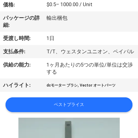
達
$0.5– 1000.00 / Unit
価格:
に
パッケージの詳
輸出梱包
つ
細:
い
受渡し時間:
1日
て
支払条件:
T/T、ウェスタンユニオン、ペイパル
供給の能力:
1ヶ月あたりの5つの単位/単位は交渉
工
する
場
,
ハイライト:
dcモーター ブラシ
Vector オートパーツ
旅
ベストプライス
行
品