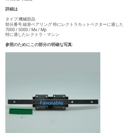
い
詳細は
タイプ:機械部品
部分番号:
線形ベアリング 特にレクトラカットベクターに適した
ニ
7000 / 5000 / Mx / Mp
特に適した
レクトラ・マシン
ュ
参照のためにこの部分の明確な写真
:
ー
ス
引
用
を
要