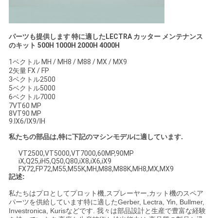
求
し
パーツも提供します
特に適した
LECTRA カッター メンテナンス
な
のキット 500H 1000H 2000H 4000H
さ
1ベクトル MH / MH8 / M88 / MX / MX9
2矢量 FX / FP
い
3ベクトル2500
5ベクトル5000
6ベクトル7000
7VT60 MP
地
8VT90 MP
9.IX6/IX9/IH
図
私たちの部品は,特に下記のマシンモデルに適しています.
VT2500,VT5000,VT7000,60MP,90MP
iX,Q25,iH5,Q50,Q80,iX8,iX6,iX9
PRIVACY
FX72,FP72,M55,M55K,MH,M88,M88K,MH8,MX,MX9
記述:
POLICY
私たちはプロとしてプロット機,スプレーヤー,カット機のスペア
パーツを供給しています
特に適した
Gerber, Lectra, Yin, Bullmer,
Investronica, Kurisなどです. 我々は部品設計と生産で豊富な経験