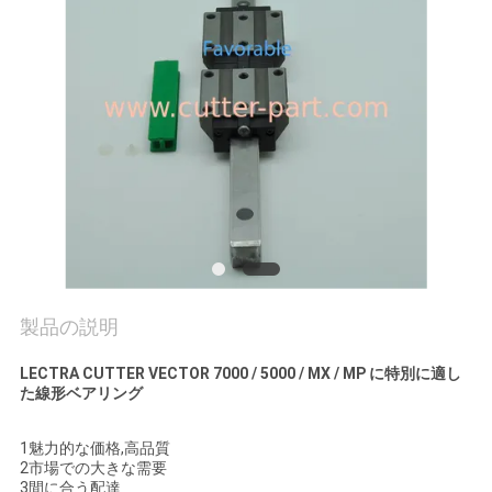
質
管
理
私
達
に
連
製品の説明
絡
LECTRA CUTTER VECTOR 7000 / 5000 / MX / MP に特別に適し
し
た線形ベアリング
な
1魅力的な価格,高品質
2市場での大きな需要
さ
3間に合う配達