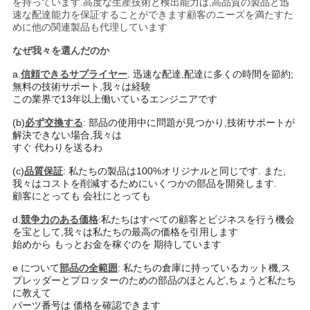
を持っています.高度な生産技術と検出能力は,高品質の製品と迅
速な配達能力を保証することができます顧客のニーズを満たすた
めに他の関連製品も代理しています
なぜ我々を選んだのか
a.
信頼できるサプライヤー
. 迅速な配達,配達に多くの時間を節約;
無料の技術サポート,我々は経験
この業界で13年以上働いているエンジニアです
(b)
必ず交換する
: 部品の使用中に問題が見つかり,技術サポートが
解決できない場合,我々は
すぐ 代わりを送るわ
(c)
品質保証
: 私たちの製品は100%オリジナルと同じです. また,
我々はコストを削減するためにいくつかの部品を開発します.
顧客にとっても 会社にとっても
d.
競争力のある価格
:私たちはすべての顧客とビジネスを行う機会
を宝として,我々は私たちの最高の価格を引用します
始めから もっとお金を稼ぐのを 期待しています
e について
部品の全範囲
: 私たちの倉庫に持っているカット機,ス
プレッダーとプロッターのための部品のほとんど,ちょうど私たち
に教えて
パーツ番号は 価格を確認できます