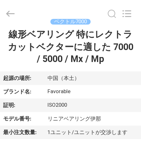
©
2013
-
2026
DONGGUAN
ベクトル7000
FAVORABLE
AUTOMATION
EQUIPMENT
線形ベアリング 特にレクトラ
家
CO.,LTD.
All
Rights
カットベクターに適した 7000
Reserved.
プ
/ 5000 / Mx / Mp
ロ
起源の場所:
中国（本土）
ダ
Favorable
ク
ブランド名:
ト
ISO2000
証明:
モデル番号:
リニアベアリング伊那
私
最小注文数量:
1ユニット/ユニットが交渉します