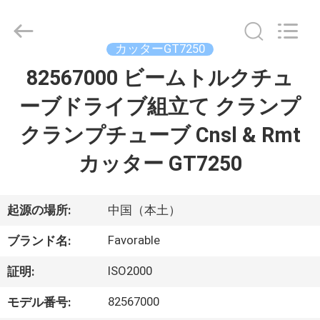
©
2013
-
2026
DONGGUAN
カッターGT7250
FAVORABLE
AUTOMATION
EQUIPMENT
82567000 ビームトルクチュ
家
CO.,LTD.
All
Rights
ーブドライブ組立て クランプ
Reserved.
プ
クランプチューブ Cnsl & Rmt
ロ
カッター GT7250
ダ
ク
起源の場所:
中国（本土）
ト
Favorable
ブランド名:
ISO2000
証明:
私
82567000
モデル番号: