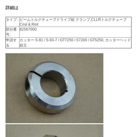
い
詳細は
タイプ:
ビームトルクチューブドライブ組 クランプ,CLLRトルクチューブ
Cnsl & Rmt
ニ
部分番
82567000
号:
申請す
カッター S-91 / S-93-7 / GT7250 / S7200 / GT5250, カッターヘッド
ュ
る
組立
ー
ス
引
用
を
要