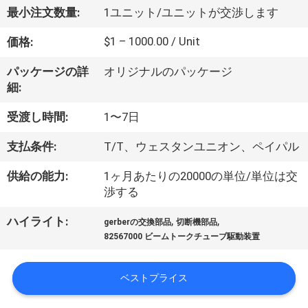
達
最小注文数量:
1ユニット/ユニットが交渉します
に
$1 – 1000.00 / Unit
価格:
つ
パッケージの詳
オリジナルのパッケージ
い
細:
て
受渡し時間:
1〜7日
支払条件:
T/T、ウェスタンユニオン、ペイパル
工
供給の能力:
1ヶ月あたりの20000の単位/単位は交
場
渉する
旅
,
,
ハイライト:
gerberの交換部品
切断機部品
行
82567000 ビームトークチューブ駆動装置
ベストプライス
品