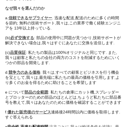
なぜ我々を選んだのか
a.
信頼できるサプライヤー
. 迅速な配送,配送のために多くの時間
を節約; 無料の技術サポート,我々は,この業界で働く経験エンジニ
アを 13年以上持っている.
(b)
必ず交換する
: 部品の使用中に問題が見つかり,技術サポートが
解決できない場合は,我々はすぐにあなたに交換を送信します.
(c)
品質保証
: 私たちの製品は100%オリジナルと同じです. また,
我々は顧客と私たちの会社の両方のコストを削減するためにいく
つかの部品を開発します.
d.
競争力のある価格
: 我々は,すべての顧客とビジネスを行う機会
を宝として,我々は,最先端に私たちの最高の価格を引用します,よ
り多くのお金を得るために助けることを希望します
e について
部品の全範囲
: 私たちの倉庫にカット機,スプレッダー
とプロッターのための部品のほとんどは,ちょうど私たちに部品番
号を教えて,我々はあなたのために価格を確認することができます
f.
優れた販売後のサービス
連絡後24時間以内に価格を取得します.
すぐ答えられる
g
安全性 迅速な配達時間
注文ごとに,我々は輸送条件を追跡し,最