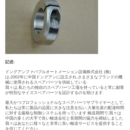
求
し
な
さ
い
記述:
地
ドングアンファバブルオートメーション設備株式会社 (株)
は,2002年に中国ドングアンに設立され,さまざまなブランドの機
図
械に使用されるスペアパーツを供給している.
我々は,私たちの独自のスペアパーツ工場を持っていると常に顧客
が特別なサイズスペアパーツを設計するのを助けます.
PRIVACY
最大かつプロフェッショナルなスペアパーツサプライヤーとして,
POLICY
私たちは常に製品の品質に大きな注意を払い,大量生産の配達時間
に対する厳格な制御システムを持っています.輸送期間で,我々は
中国の多くの大手で良い輸送会社と長期間の協力を締結しました.
我々はあなたに様々なと非常に良い輸送サービスを提供すること
を信じてください.