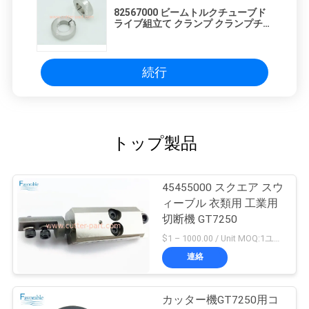
82567000 ビームトルクチューブド
ライブ組立て クランプ クランプチュ
ーブ Cnsl & Rmt カッター GT7250
続行
トップ製品
45455000 スクエア スウ
ィーブル 衣類用 工業用
切断機 GT7250
$1 – 1000.00 / Unit MOQ:1ユニット/ユニットが交渉します
連絡
カッター機GT7250用コ