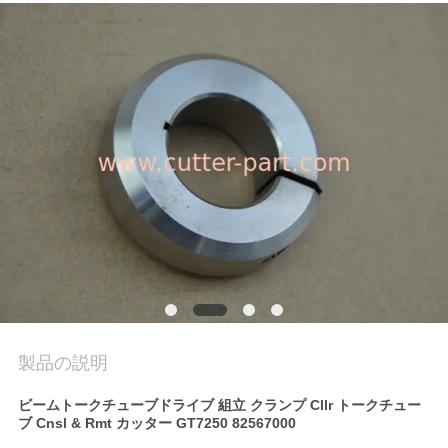
質
管
理
私
達
に
連
絡
し
製品の説明
な
ビームトークチューブドライブ 組立 クランプ Cllr トークチュー
ブ Cnsl & Rmt カッター GT7250 82567000
さ